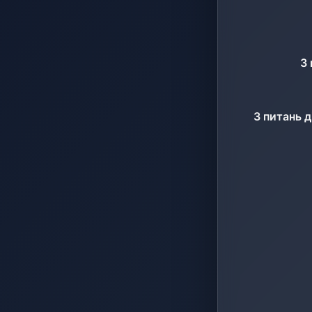
З 
З питань 