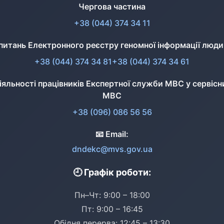
Чергова частина
+38 (044) 374 34 11
питань Електронного реєстру геномної інформації люд
+38 (044) 374 34 81
+38 (044) 374 34 61
діяльності працівників Експертної служби МВС у сервісн
МВС
+38 (096) 086 56 56
📧 Email:
dndekc@mvs.gov.ua
🕘 Графік роботи:
Пн–Чт: 9:00 – 18:00
Пт: 9:00 – 16:45
Обідня перерва: 12:45 – 13:30