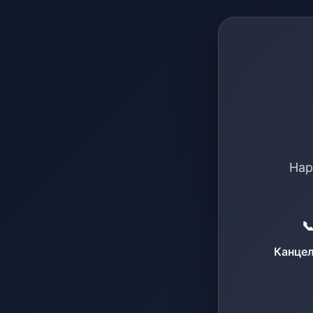
Нар

Канцел