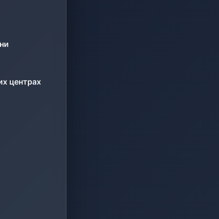
ини
их центрах