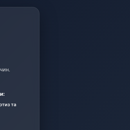
чин.
и:
ртиз та