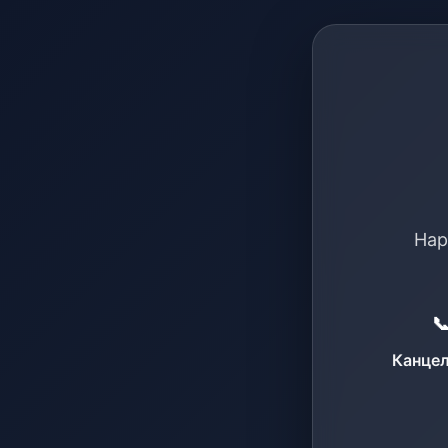
Нар

Канцел