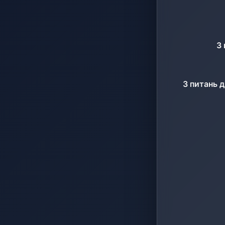
З 
З питань 