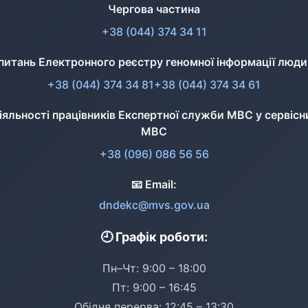
Чергова частина
+38 (044) 374 34 11
питань Електронного реєстру геномної інформації люд
+38 (044) 374 34 81
+38 (044) 374 34 61
діяльності працівників Експертної служби МВС у сервісн
МВС
+38 (096) 086 56 56
📧 Email:
dndekc@mvs.gov.ua
🕘 Графік роботи:
Пн–Чт: 9:00 – 18:00
Пт: 9:00 – 16:45
Обідня перерва: 12:45 – 13:30