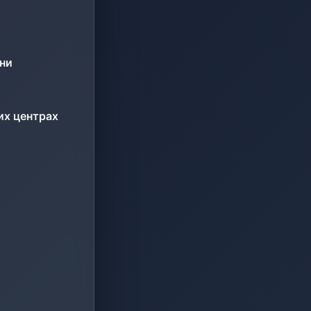
ини
их центрах