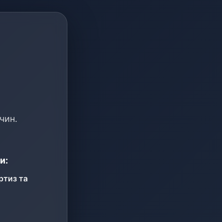
чин.
и:
ртиз та