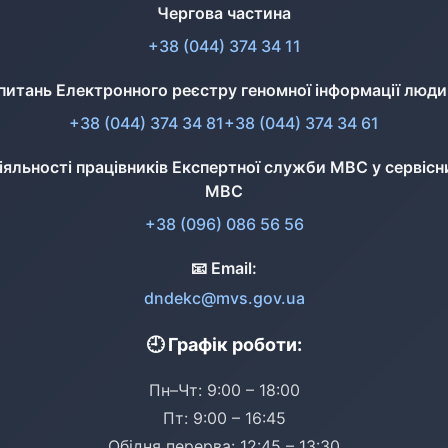
Чергова частина
+38 (044) 374 34 11
питань Електронного реєстру геномної інформації люд
+38 (044) 374 34 81
+38 (044) 374 34 61
діяльності працівників Експертної служби МВС у сервісн
МВС
+38 (096) 086 56 56
📧 Email:
dndekc@mvs.gov.ua
🕘 Графік роботи:
Пн–Чт: 9:00 – 18:00
Пт: 9:00 – 16:45
Обідня перерва: 12:45 – 13:30