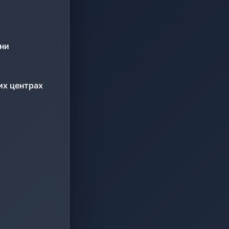
ини
их центрах