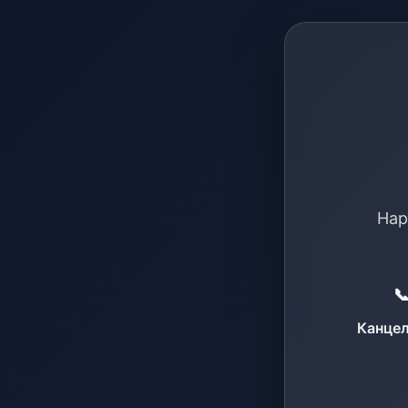
Нар

Канцел