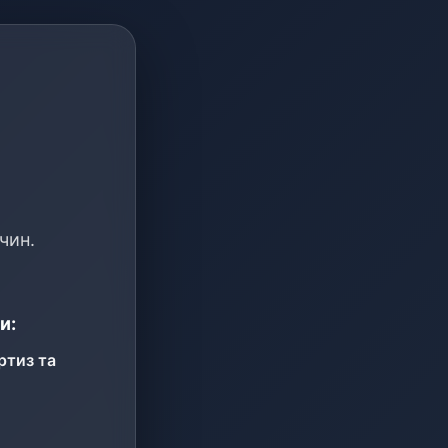
чин.
и:
ртиз та