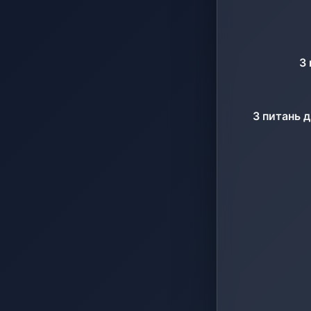
З 
З питань 